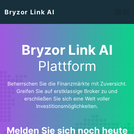
Bryzor Link AI
Bryzor Link AI
Plattform
Beherrschen Sie die Finanzmärkte mit Zuversicht.
Greifen Sie auf erstklassige Broker zu und
erschließen Sie sich eine Welt voller
Investitionsmöglichkeiten.
Melden Sie sich noch heute