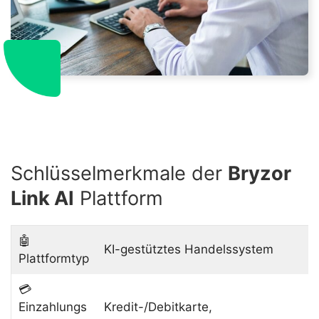
Schlüsselmerkmale der
Bryzor
Link AI
Plattform
🤖
KI-gestütztes Handelssystem
Plattformtyp
💳
Einzahlungs
Kredit-/Debitkarte,