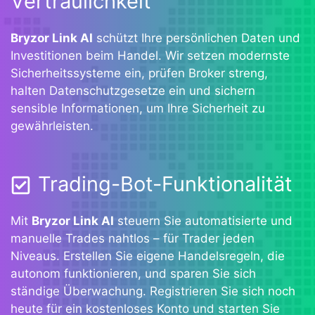
Vertraulichkeit
Bryzor Link AI
schützt Ihre persönlichen Daten und
Investitionen beim Handel. Wir setzen modernste
Sicherheitssysteme ein, prüfen Broker streng,
halten Datenschutzgesetze ein und sichern
sensible Informationen, um Ihre Sicherheit zu
gewährleisten.
Trading-Bot-Funktionalität
Mit
Bryzor Link AI
steuern Sie automatisierte und
manuelle Trades nahtlos – für Trader jeden
Niveaus. Erstellen Sie eigene Handelsregeln, die
autonom funktionieren, und sparen Sie sich
ständige Überwachung. Registrieren Sie sich noch
heute für ein kostenloses Konto und starten Sie