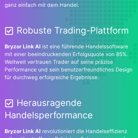
ganz einfach mit dem Handel.
Robuste Trading-Plattform
Bryzor Link AI
ist eine führende Handelssoftware
mit einer beeindruckenden Erfolgsquote von 85%.
Weltweit vertrauen Trader auf seine präzise
Performance und sein benutzerfreundliches Design
für durchweg erfolgreiche Ergebnisse.
Herausragende
Handelsperformance
Bryzor Link AI
revolutioniert die Handelseffizienz