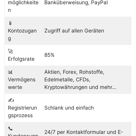
möglichkeite
Banküberweisung, PayPal
n
📱
Kontozugan
Zugriff auf allen Geräten
g
🚀
85%
Erfolgsrate
📊
Aktien, Forex, Rohstoffe,
Vermögens
Edelmetalle, CFDs,
werte
Kryptowährungen und mehr…
✍️
Registrierun
Schlank und einfach
gsprozess
📞
24/7 per Kontaktformular und E-
Kundensupp