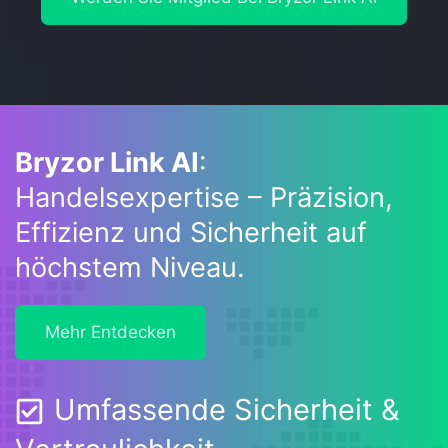
Bryzor Link AI
:
Handelsexpertise – Präzision,
Effizienz und Sicherheit auf
höchstem Niveau.
Mehr Entdecken
Umfassende Sicherheit &